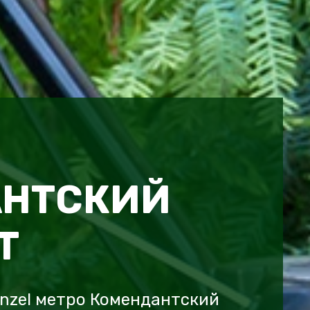
АНТСКИЙ
Т
nzel метро Комендантский