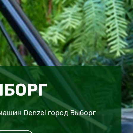
ЫБОРГ
ашин Denzel город Выборг